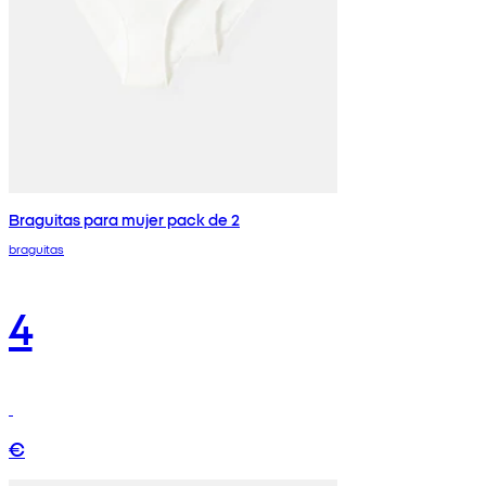
Braguitas para mujer pack de 2
braguitas
4
€