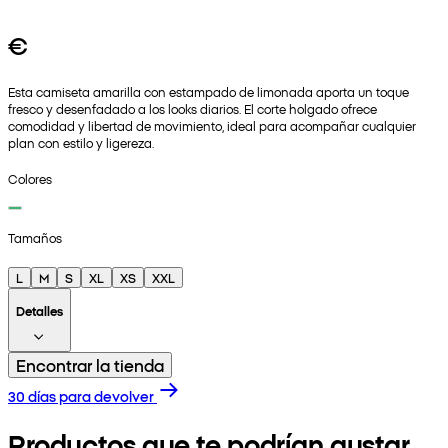
€
Esta camiseta amarilla con estampado de limonada aporta un toque
fresco y desenfadado a los looks diarios. El corte holgado ofrece
comodidad y libertad de movimiento, ideal para acompañar cualquier
plan con estilo y ligereza.
Colores
Tamaños
L
M
S
XL
XS
XXL
Detalles
Encontrar la tienda
30 días para devolver
Productos que te podrían gustar