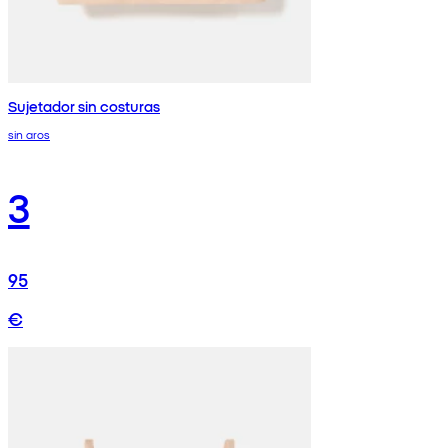
Sujetador sin costuras
sin aros
3
95
€