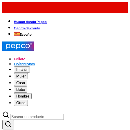
Buscar tienda Pepco
Centro de ayuda
Español
Folleto
Colecciones
Infantil
Mujer
Casa
Bebé
Hombre
Otros