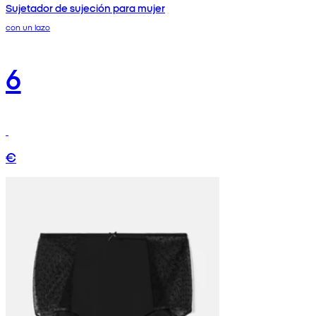
Sujetador de sujeción para mujer
con un lazo
6
€