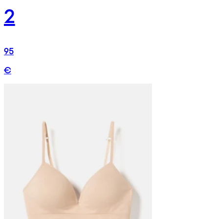
2
95
€