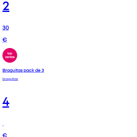
2
30
€
Braguitas pack de 3
braguitas
4
€