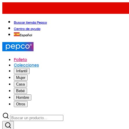
Buscar tienda Pepco
Centro de ayuda
Español
Folleto
Colecciones
Infantil
Mujer
Casa
Bebé
Hombre
Otros