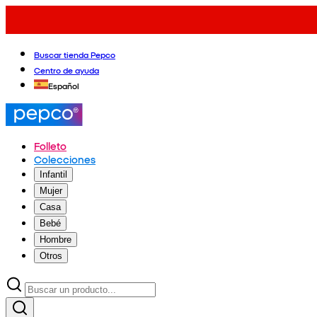
Buscar tienda Pepco
Centro de ayuda
Español
Folleto
Colecciones
Infantil
Mujer
Casa
Bebé
Hombre
Otros