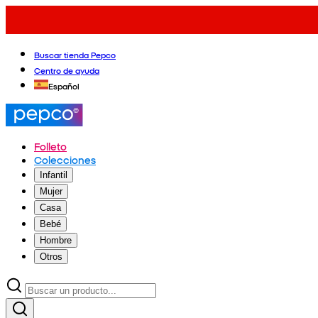
Buscar tienda Pepco
Centro de ayuda
Español
Folleto
Colecciones
Infantil
Mujer
Casa
Bebé
Hombre
Otros