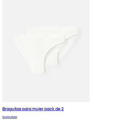
Braguitas para mujer pack de 2
braguitas