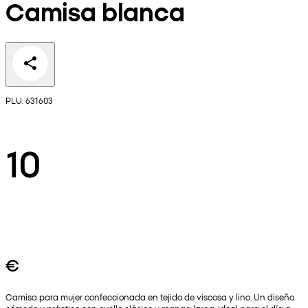
Camisa blanca
PLU: 631603
10
€
Camisa para mujer confeccionada en tejido de viscosa y lino. Un diseño