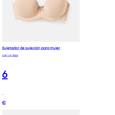
Sujetador de sujeción para mujer
con un lazo
6
€