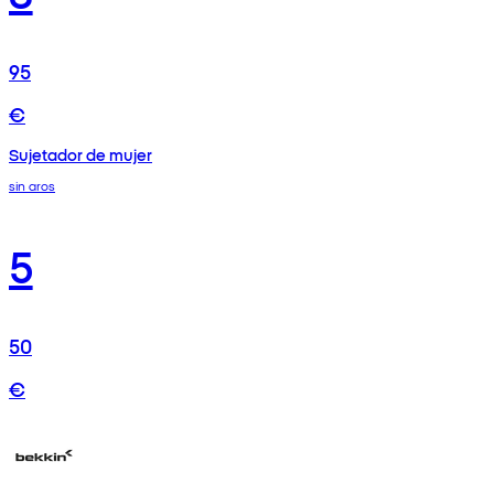
95
€
Sujetador de mujer
sin aros
5
50
€