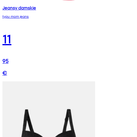
Jeansy damskie
typu mom jeans
11
95
€