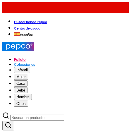
Buscar tienda Pepco
Centro de ayuda
Español
Folleto
Colecciones
Infantil
Mujer
Casa
Bebé
Hombre
Otros