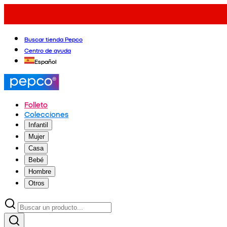
Buscar tienda Pepco
Centro de ayuda
Español
Folleto
Colecciones
Infantil
Mujer
Casa
Bebé
Hombre
Otros