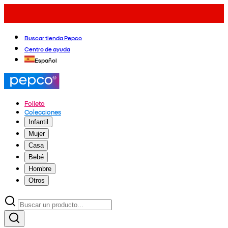
Buscar tienda Pepco
Centro de ayuda
Español
Folleto
Colecciones
Infantil
Mujer
Casa
Bebé
Hombre
Otros