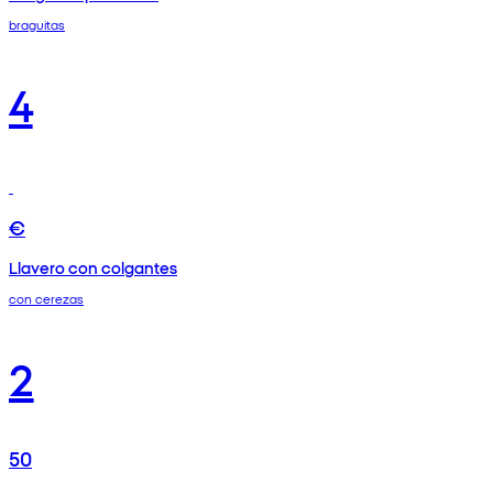
braguitas
4
€
Llavero con colgantes
con cerezas
2
50