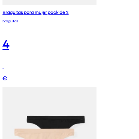
Braguitas para mujer pack de 2
braguitas
4
€