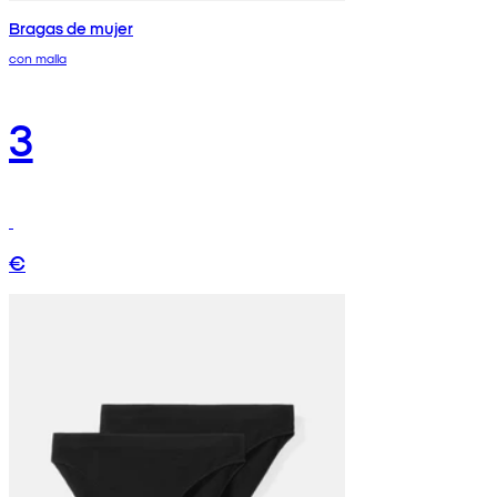
Bragas de mujer
con malla
3
€