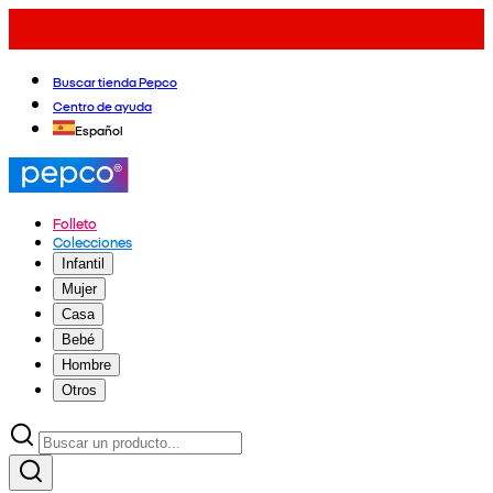
Buscar tienda Pepco
Centro de ayuda
Español
Folleto
Colecciones
Infantil
Mujer
Casa
Bebé
Hombre
Otros