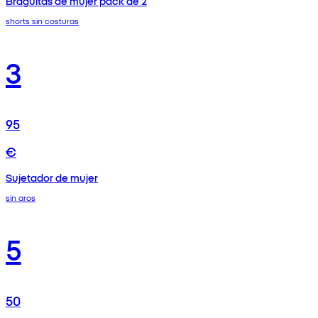
Braguitas de mujer pack de 2
shorts sin costuras
3
95
€
Sujetador de mujer
sin aros
5
50