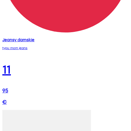
Jeansy damskie
typu mom jeans
11
95
€