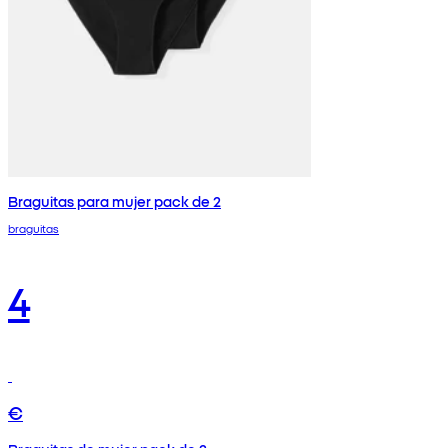
Braguitas para mujer pack de 2
braguitas
4
€