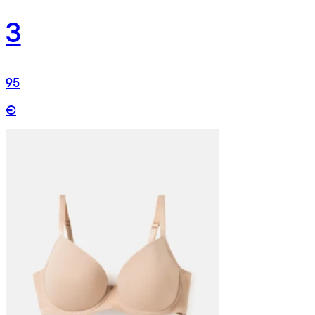
3
95
€