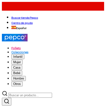
Buscar tienda Pepco
Centro de ayuda
Español
Folleto
Colecciones
Infantil
Mujer
Casa
Bebé
Hombre
Otros