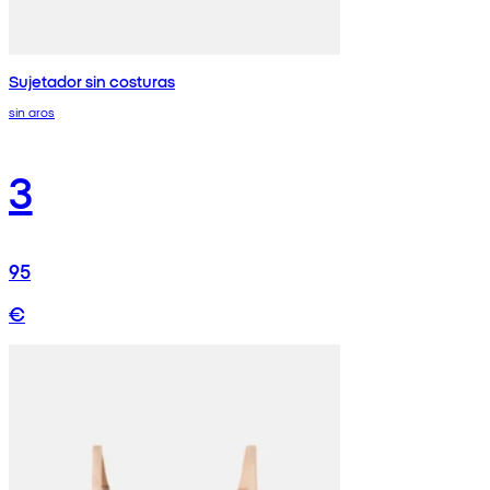
Sujetador sin costuras
sin aros
3
95
€