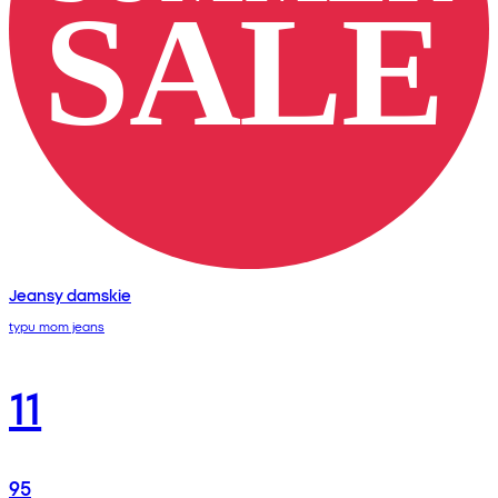
Jeansy damskie
typu mom jeans
11
95