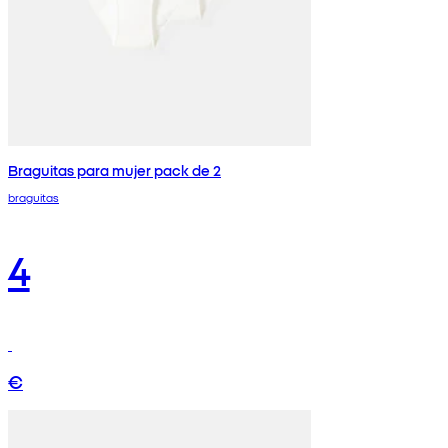
Braguitas para mujer pack de 2
braguitas
4
€