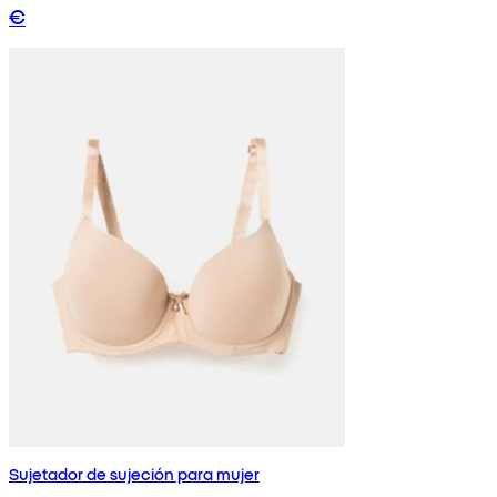
€
Sujetador de sujeción para mujer