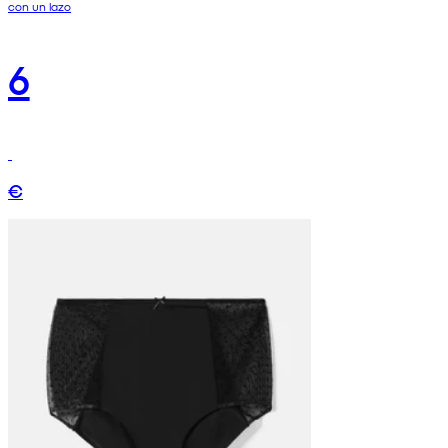
con un lazo
6
€