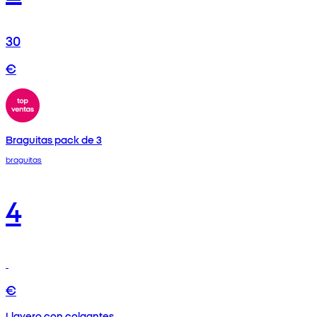
30
€
Braguitas pack de 3
braguitas
4
€
Llavero con colgantes