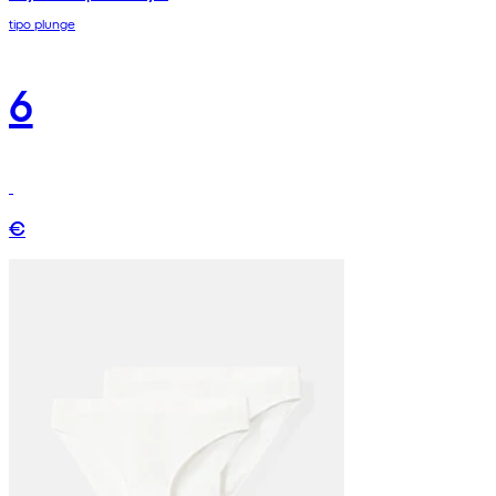
tipo plunge
6
€