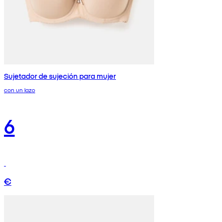
Sujetador de sujeción para mujer
con un lazo
6
€