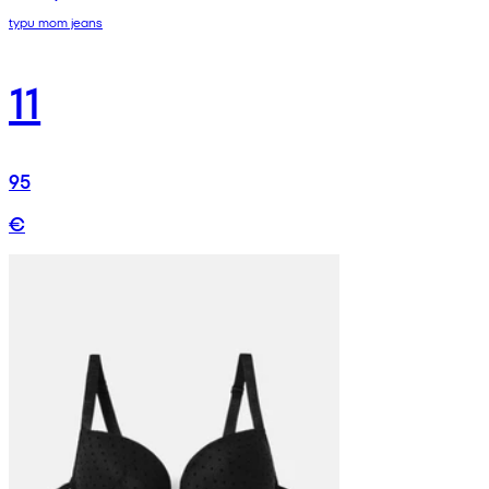
typu mom jeans
11
95
€