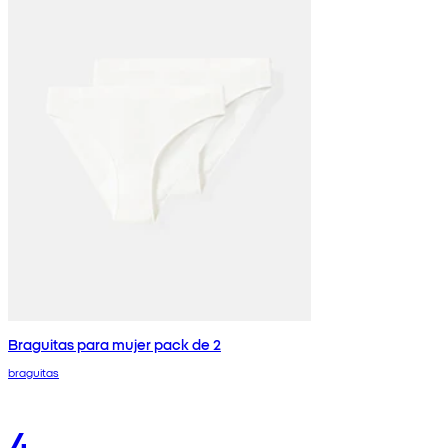
Braguitas para mujer pack de 2
braguitas
4