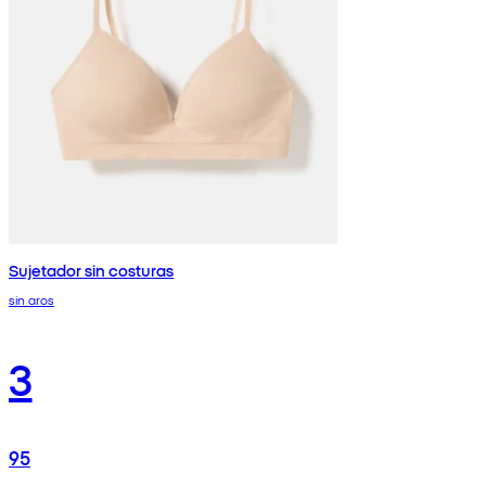
Sujetador sin costuras
sin aros
3
95