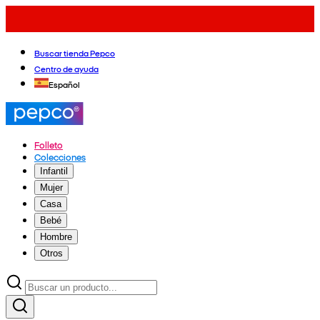
Buscar tienda Pepco
Centro de ayuda
Español
Folleto
Colecciones
Infantil
Mujer
Casa
Bebé
Hombre
Otros