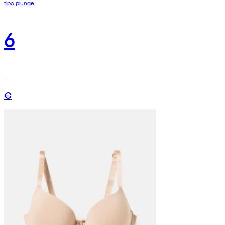
tipo plunge
6
€