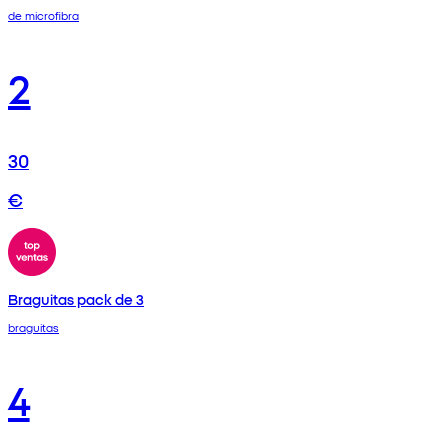
de microfibra
2
30
€
Braguitas pack de 3
braguitas
4