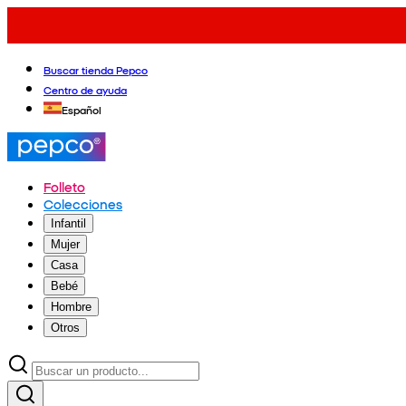
Buscar tienda Pepco
Centro de ayuda
Español
Folleto
Colecciones
Infantil
Mujer
Casa
Bebé
Hombre
Otros