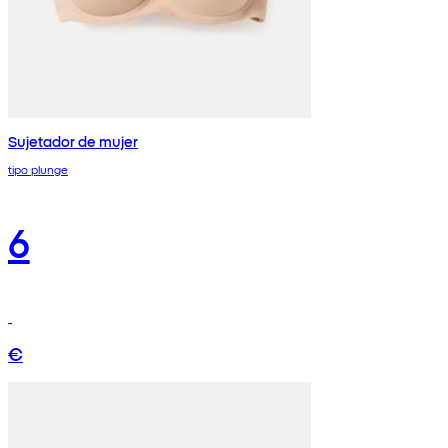
Sujetador de mujer
tipo plunge
6
€