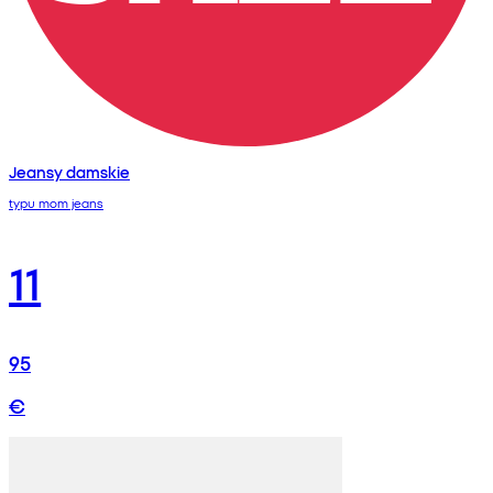
Jeansy damskie
typu mom jeans
11
95
€