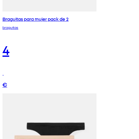
Braguitas para mujer pack de 2
braguitas
4
€