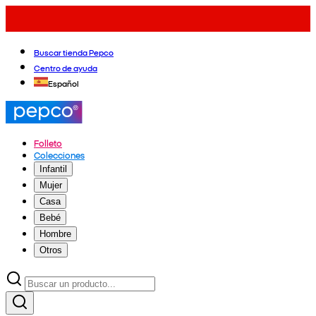
Buscar tienda Pepco
Centro de ayuda
Español
Folleto
Colecciones
Infantil
Mujer
Casa
Bebé
Hombre
Otros