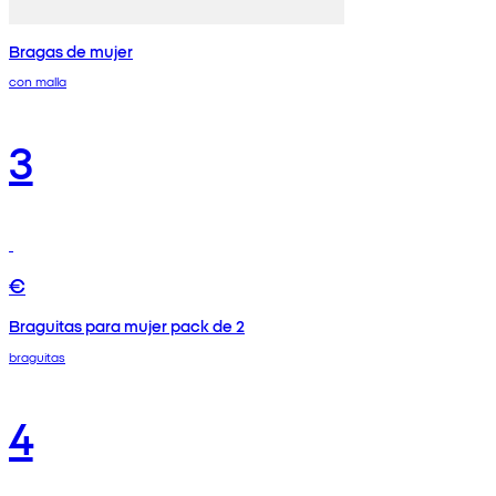
Bragas de mujer
con malla
3
€
Braguitas para mujer pack de 2
braguitas
4