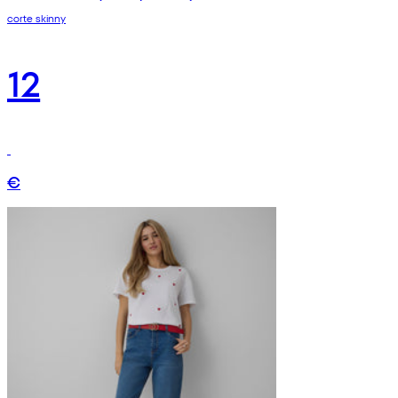
corte skinny
12
€