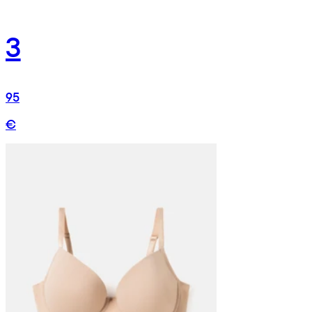
3
95
€