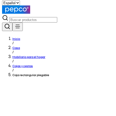
Inicio
/
Casa
/
Mobiliario para el hogar
/
Cajas y cestas
/
Caja rectangular plegable