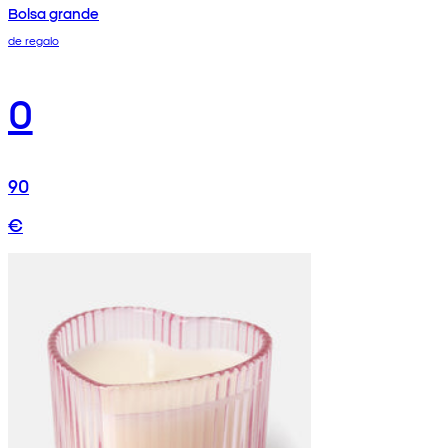
Bolsa grande
de regalo
0
90
€