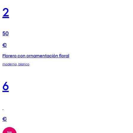
2
50
€
Florero con ornamentación floral
moderno, blanco
6
€