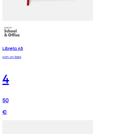
Libreta A5
con un lazo
4
50
€