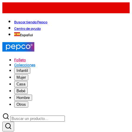
Buscar tienda Pepco
Centro de ayuda
Español
Folleto
Colecciones
Infantil
Mujer
Casa
Bebé
Hombre
Otros