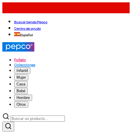
Buscar tienda Pepco
Centro de ayuda
Español
Folleto
Colecciones
Infantil
Mujer
Casa
Bebé
Hombre
Otros