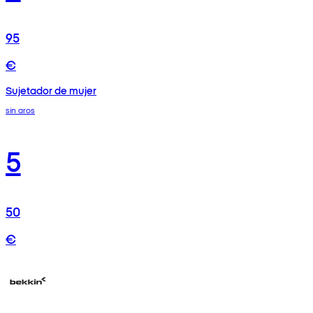
95
€
Sujetador de mujer
sin aros
5
50
€