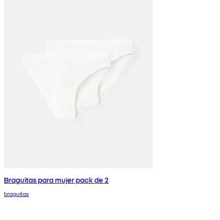
Braguitas para mujer pack de 2
braguitas