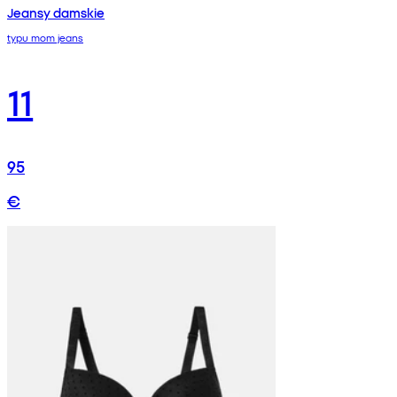
Jeansy damskie
typu mom jeans
11
95
€