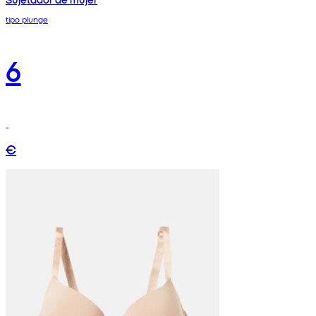
tipo plunge
6
€