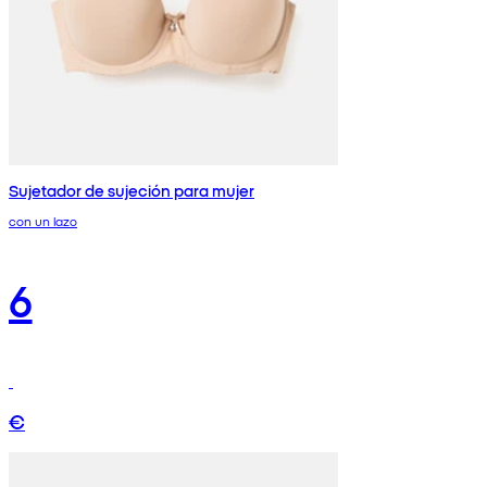
Sujetador de sujeción para mujer
con un lazo
6
€