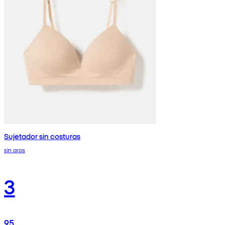
Sujetador sin costuras
sin aros
3
95