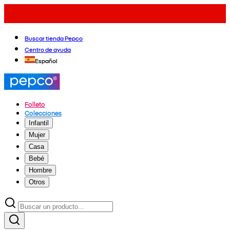
Buscar tienda Pepco
Centro de ayuda
Español
Folleto
Colecciones
Infantil
Mujer
Casa
Bebé
Hombre
Otros