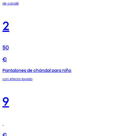
de canalé
2
50
€
Pantalones de chándal para niño
con efecto lavado
9
€