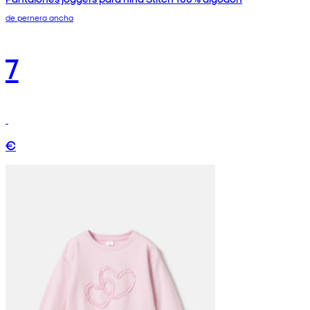
de pernera ancha
7
€