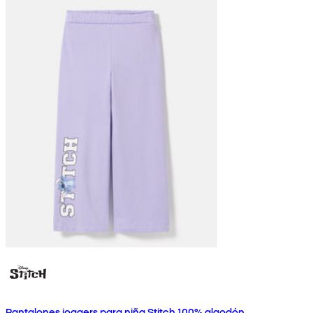
Pantalones joggers para niña Stitch 100% algodón