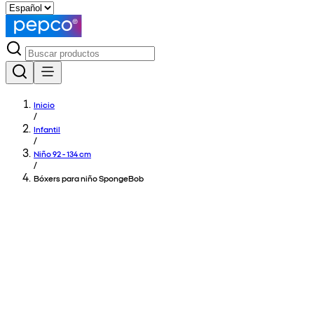
Inicio
/
Infantil
/
Niño 92 - 134 cm
/
Bóxers para niño SpongeBob