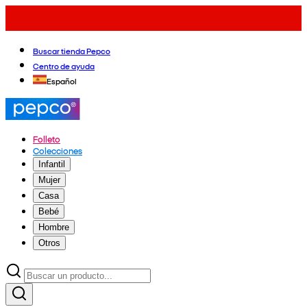
Buscar tienda Pepco
Centro de ayuda
Español
Folleto
Colecciones
Infantil
Mujer
Casa
Bebé
Hombre
Otros