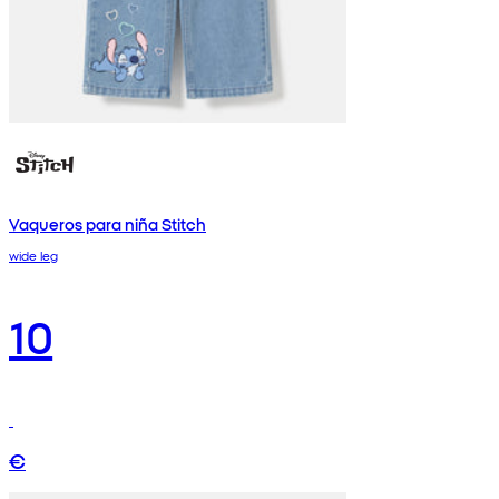
Vaqueros para niña Stitch
wide leg
10
€