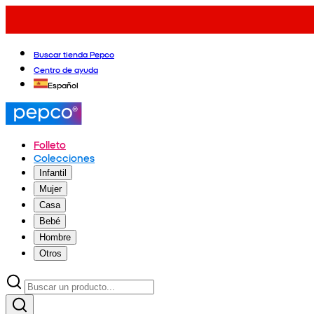
Buscar tienda Pepco
Centro de ayuda
Español
Folleto
Colecciones
Infantil
Mujer
Casa
Bebé
Hombre
Otros