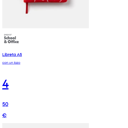
Libreta A5
con un lazo
4
50
€