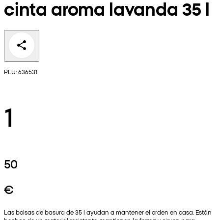
cinta aroma lavanda 35 l
PLU: 636531
1
50
€
Las bolsas de basura de 35 l ayudan a mantener el orden en casa. Están