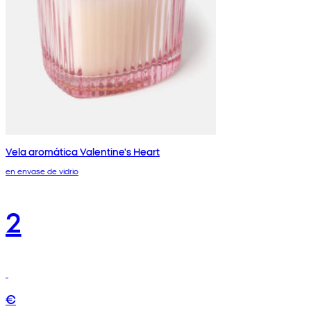
Vela aromática Valentine's Heart
en envase de vidrio
2
€