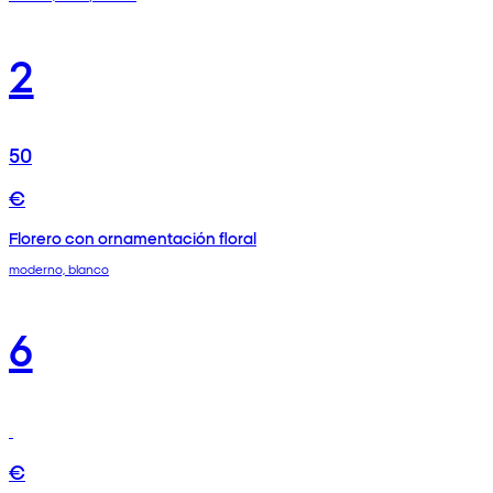
2
50
€
Florero con ornamentación floral
moderno, blanco
6
€