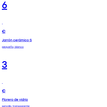
6
€
Jarrón cerámico S
pequeño, blanco
3
€
Florero de vidrio
sencillo, transparente