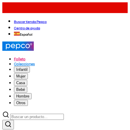
Buscar tienda Pepco
Centro de ayuda
Español
Folleto
Colecciones
Infantil
Mujer
Casa
Bebé
Hombre
Otros