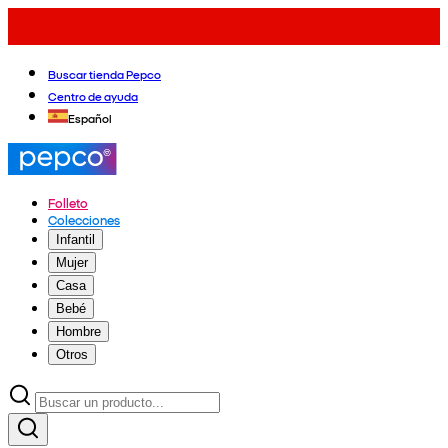
Buscar tienda Pepco
Centro de ayuda
Español
Folleto
Colecciones
Infantil
Mujer
Casa
Bebé
Hombre
Otros