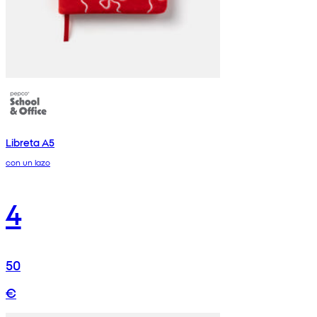
Libreta A5
con un lazo
4
50
€