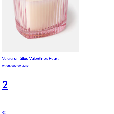
Vela aromática Valentine's Heart
en envase de vidrio
2
€