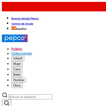
Buscar tienda Pepco
Centro de ayuda
Español
Folleto
Colecciones
Infantil
Mujer
Casa
Bebé
Hombre
Otros