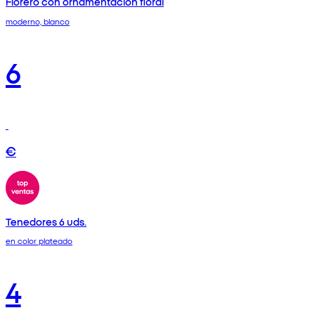
Florero con ornamentación floral
moderno, blanco
6
€
Tenedores 6 uds.
en color plateado
4