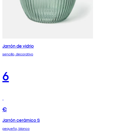
Jarrón de vidrio
sencillo, decorativo
6
€
Jarrón cerámico S
pequeño, blanco