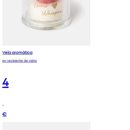
Vela aromática
en recipiente de vidrio
4
€