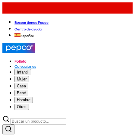
Buscar tienda Pepco
Centro de ayuda
Español
Folleto
Colecciones
Infantil
Mujer
Casa
Bebé
Hombre
Otros