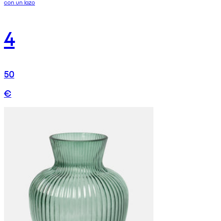
con un lazo
4
50
€