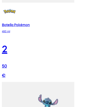
Botella Pokémon
450 ml
2
50
€