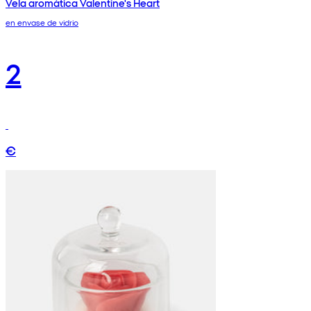
Vela aromática Valentine's Heart
en envase de vidrio
2
€