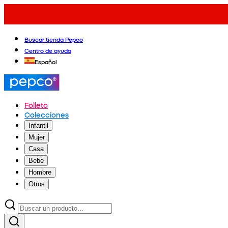
Buscar tienda Pepco
Centro de ayuda
Español
Folleto
Colecciones
Infantil
Mujer
Casa
Bebé
Hombre
Otros