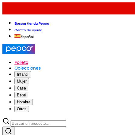
Buscar tienda Pepco
Centro de ayuda
Español
Folleto
Colecciones
Infantil
Mujer
Casa
Bebé
Hombre
Otros