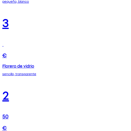
pequeño, blanco
3
€
Florero de vidrio
sencillo, transparente
2
50
€