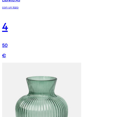
con un lazo
4
50
€