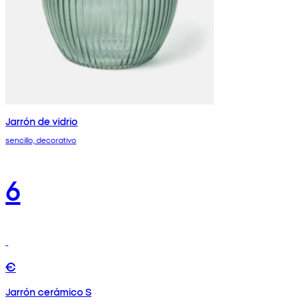
Jarrón de vidrio
sencillo, decorativo
6
€
Jarrón cerámico S