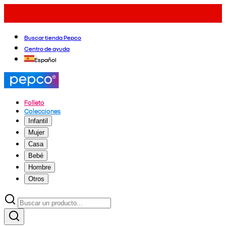
Buscar tienda Pepco
Centro de ayuda
Español
Folleto
Colecciones
Infantil
Mujer
Casa
Bebé
Hombre
Otros