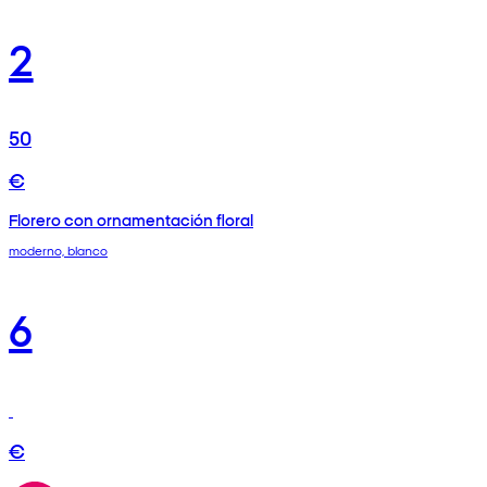
2
50
€
Florero con ornamentación floral
moderno, blanco
6
€