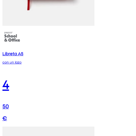
Libreta A5
con un lazo
4
50
€