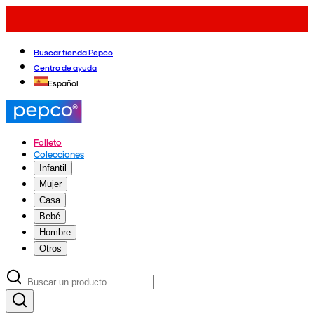
Buscar tienda Pepco
Centro de ayuda
Español
Folleto
Colecciones
Infantil
Mujer
Casa
Bebé
Hombre
Otros