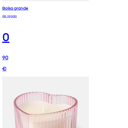
Bolsa grande
de regalo
0
90
€