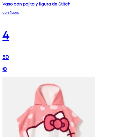
Vaso con pajita y figura de Stitch
con figura
4
50
€