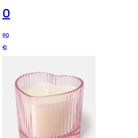
0
90
€