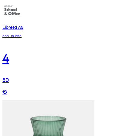
Libreta A5
con un lazo
4
50
€