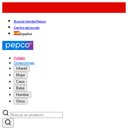
Buscar tienda Pepco
Centro de ayuda
Español
Folleto
Colecciones
Infantil
Mujer
Casa
Bebé
Hombre
Otros