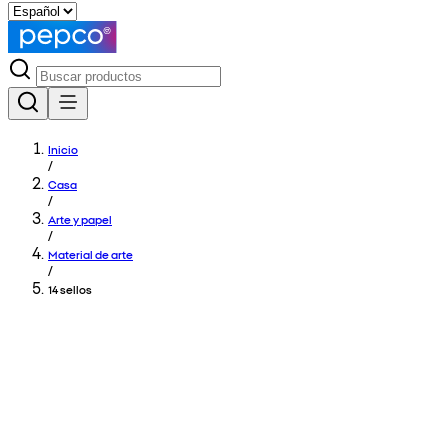
Inicio
/
Casa
/
Arte y papel
/
Material de arte
/
14 sellos