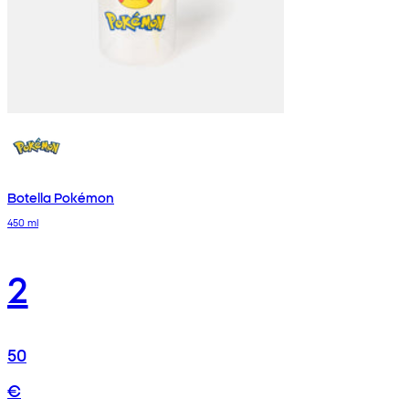
Botella Pokémon
450 ml
2
50
€