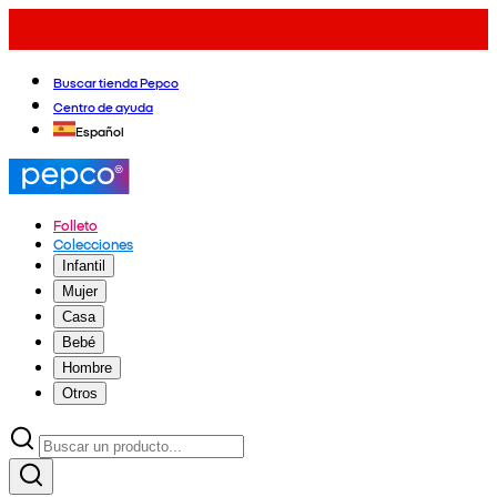
Buscar tienda Pepco
Centro de ayuda
Español
Folleto
Colecciones
Infantil
Mujer
Casa
Bebé
Hombre
Otros