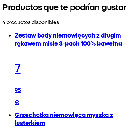
Productos que te podrían gustar
4 productos disponibles
Zestaw body niemowlęcych z długim
rękawem misie 3-pack 100% bawełna
7
95
€
Grzechotka niemowlęca myszka z
lusterkiem