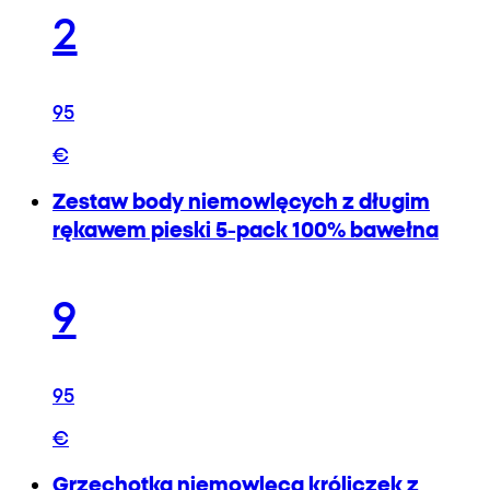
2
95
€
Zestaw body niemowlęcych z długim
rękawem pieski 5-pack 100% bawełna
9
95
€
Grzechotka niemowlęca króliczek z