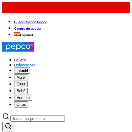
Buscar tienda Pepco
Centro de ayuda
Español
Folleto
Colecciones
Infantil
Mujer
Casa
Bebé
Hombre
Otros