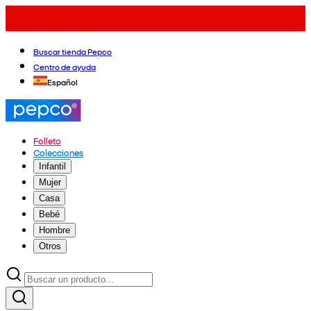
Buscar tienda Pepco
Centro de ayuda
Español
Folleto
Colecciones
Infantil
Mujer
Casa
Bebé
Hombre
Otros