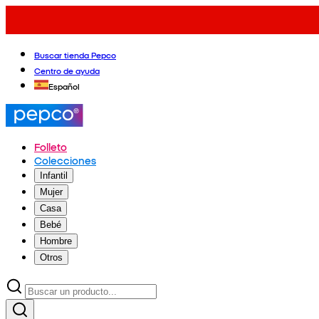
Buscar tienda Pepco
Centro de ayuda
Español
Folleto
Colecciones
Infantil
Mujer
Casa
Bebé
Hombre
Otros