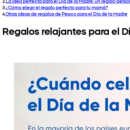
2
.
La idea perfecta para el Día de la Madre: un regalo pers
3
.
¿Cómo elegir el regalo perfecto para tu mamá?
4
.
Otras ideas de regalos de Pepco para el Día de la Madre
Regalos relajantes para el D