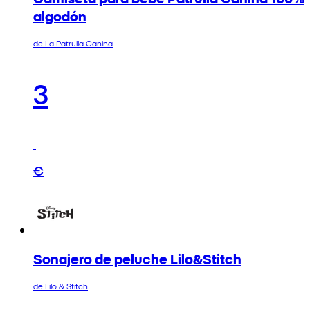
algodón
de La Patrulla Canina
3
€
Sonajero de peluche Lilo&Stitch
de Lilo & Stitch