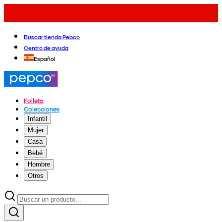
Buscar tienda Pepco
Centro de ayuda
Español
Folleto
Colecciones
Infantil
Mujer
Casa
Bebé
Hombre
Otros