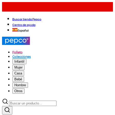
Buscar tienda Pepco
Centro de ayuda
Español
Folleto
Colecciones
Infantil
Mujer
Casa
Bebé
Hombre
Otros