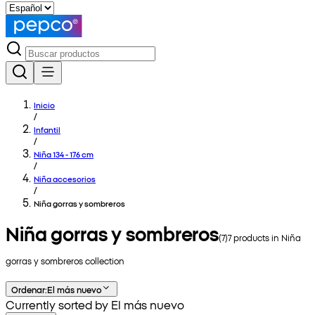
Inicio
/
Infantil
/
Niña 134 - 176 cm
/
Niña accesorios
/
Niña gorras y sombreros
Niña gorras y sombreros
(
7
)
7
products in
Niña
gorras y sombreros
collection
Ordenar
:
El más nuevo
Currently sorted by El más nuevo