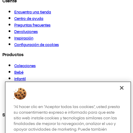
Cliente
Encuentra una tienda
Centro de ayuda
Preguntas frecuentes
Devoluciones
Inspiración
Configuración de cookies
Productos
Colecciones
Bebé
Infantil
Casa
Mujer
Hombre
Otros
"Al hacer clic en “Aceptar todas las cookies”, usted presta
su consentimiento expreso e informado para que este
Síguenos en:
sitio web instale cookies y tecnologías similares con las
finalidades de mejorar la navegación, analizar el uso y
apoyar actividades de marketing. Puede también