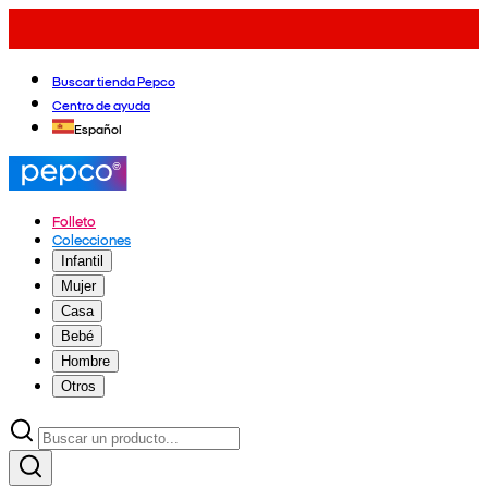
Buscar tienda Pepco
Centro de ayuda
Español
Folleto
Colecciones
Infantil
Mujer
Casa
Bebé
Hombre
Otros