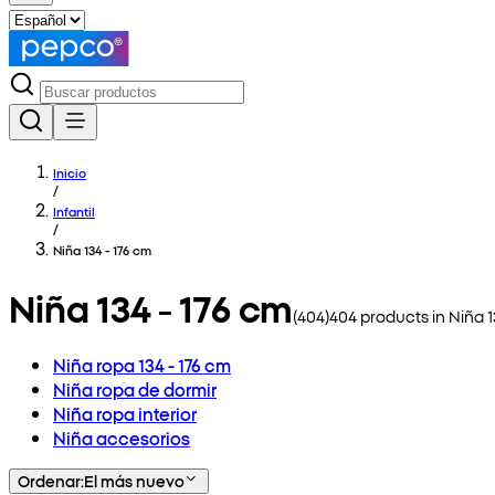
Inicio
/
Infantil
/
Niña 134 - 176 cm
Niña 134 - 176 cm
(
404
)
404
products in
Niña 1
Niña ropa 134 - 176 cm
Niña ropa de dormir
Niña ropa interior
Niña accesorios
Ordenar
:
El más nuevo