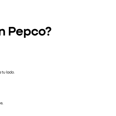
en Pepco?
 tu lado.
s.