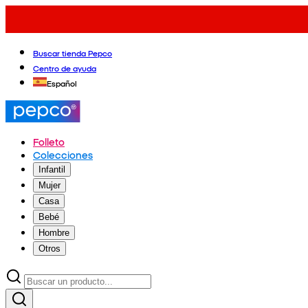
Buscar tienda Pepco
Centro de ayuda
Español
Folleto
Colecciones
Infantil
Mujer
Casa
Bebé
Hombre
Otros