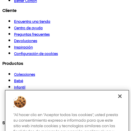
Better Cotton
Cliente
Encuentra una tienda
Centro de ayuda
Preguntas frecuentes
Devoluciones
Inspiración
Configuración de cookies
Productos
Colecciones
Bebé
Infantil
Casa
Mujer
Hombre
Otros
"Al hacer clic en “Aceptar todas las cookies”, usted presta
su consentimiento expreso e informado para que este
Síguenos en:
sitio web instale cookies y tecnologías similares con las