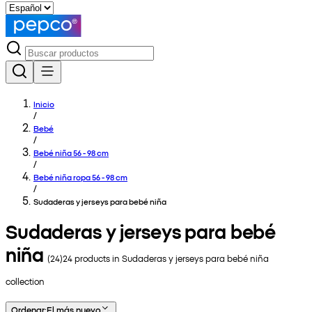
Inicio
/
Bebé
/
Bebé niña 56 - 98 cm
/
Bebé niña ropa 56 - 98 cm
/
Sudaderas y jerseys para bebé niña
Sudaderas y jerseys para bebé
niña
(
24
)
24
products in
Sudaderas y jerseys para bebé niña
collection
Ordenar
:
El más nuevo