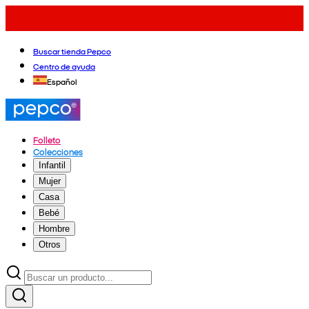
Buscar tienda Pepco
Centro de ayuda
Español
Folleto
Colecciones
Infantil
Mujer
Casa
Bebé
Hombre
Otros