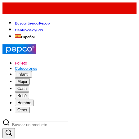
Buscar tienda Pepco
Centro de ayuda
Español
Folleto
Colecciones
Infantil
Mujer
Casa
Bebé
Hombre
Otros