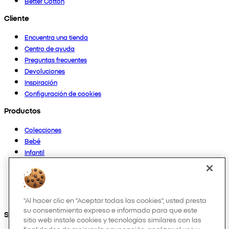
Better Cotton
Cliente
Encuentra una tienda
Centro de ayuda
Preguntas frecuentes
Devoluciones
Inspiración
Configuración de cookies
Productos
Colecciones
Bebé
Infantil
Casa
Mujer
Hombre
Otros
"Al hacer clic en “Aceptar todas las cookies”, usted presta
su consentimiento expreso e informado para que este
Síguenos en:
sitio web instale cookies y tecnologías similares con las