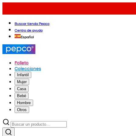
Buscar tienda Pepco
Centro de ayuda
Español
Folleto
Colecciones
Infantil
Mujer
Casa
Bebé
Hombre
Otros