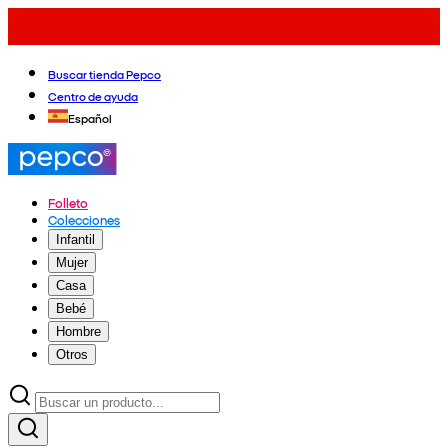
Buscar tienda Pepco
Centro de ayuda
Español
Folleto
Colecciones
Infantil
Mujer
Casa
Bebé
Hombre
Otros