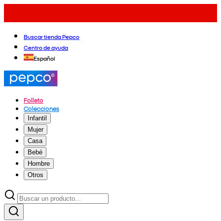
Buscar tienda Pepco
Centro de ayuda
Español
Folleto
Colecciones
Infantil
Mujer
Casa
Bebé
Hombre
Otros