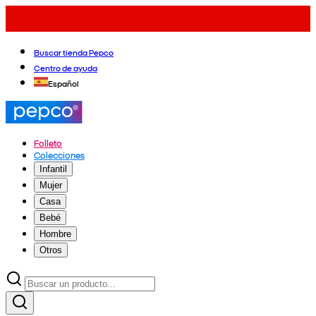
Buscar tienda Pepco
Centro de ayuda
Español
Folleto
Colecciones
Infantil
Mujer
Casa
Bebé
Hombre
Otros