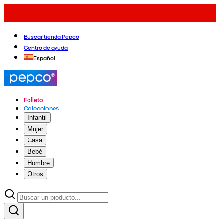
Buscar tienda Pepco
Centro de ayuda
Español
Folleto
Colecciones
Infantil
Mujer
Casa
Bebé
Hombre
Otros