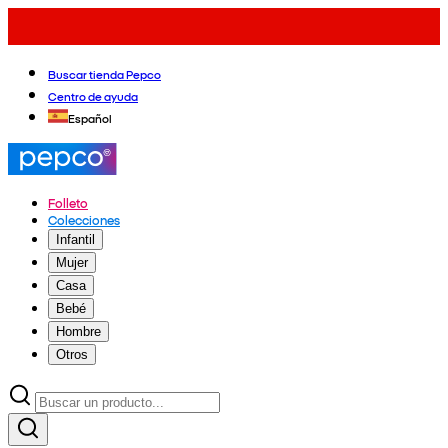
Buscar tienda Pepco
Centro de ayuda
Español
Folleto
Colecciones
Infantil
Mujer
Casa
Bebé
Hombre
Otros