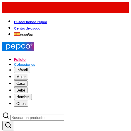
Buscar tienda Pepco
Centro de ayuda
Español
Folleto
Colecciones
Infantil
Mujer
Casa
Bebé
Hombre
Otros