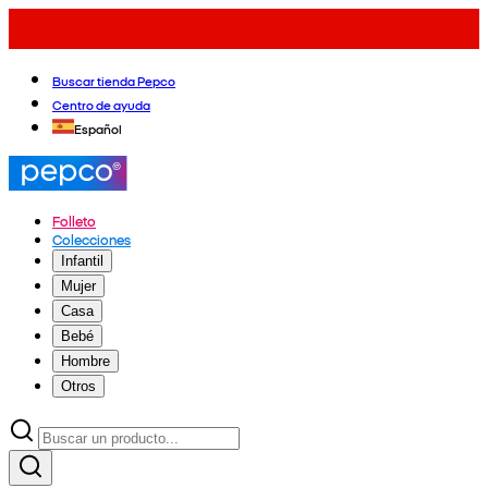
Buscar tienda Pepco
Centro de ayuda
Español
Folleto
Colecciones
Infantil
Mujer
Casa
Bebé
Hombre
Otros