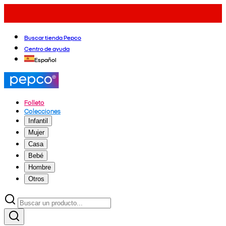
Buscar tienda Pepco
Centro de ayuda
Español
Folleto
Colecciones
Infantil
Mujer
Casa
Bebé
Hombre
Otros