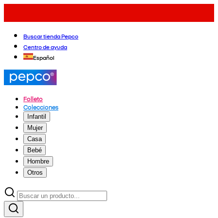
Buscar tienda Pepco
Centro de ayuda
Español
Folleto
Colecciones
Infantil
Mujer
Casa
Bebé
Hombre
Otros