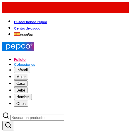
Buscar tienda Pepco
Centro de ayuda
Español
Folleto
Colecciones
Infantil
Mujer
Casa
Bebé
Hombre
Otros