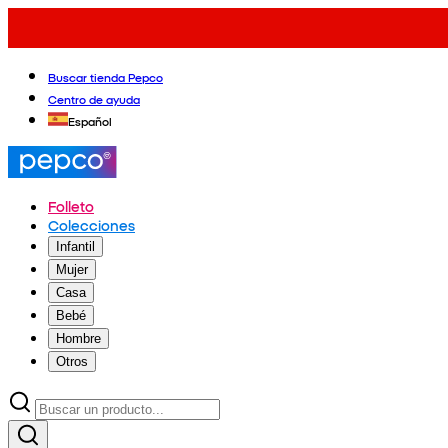
Buscar tienda Pepco
Centro de ayuda
Español
Folleto
Colecciones
Infantil
Mujer
Casa
Bebé
Hombre
Otros