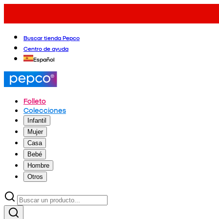
Buscar tienda Pepco
Centro de ayuda
Español
Folleto
Colecciones
Infantil
Mujer
Casa
Bebé
Hombre
Otros