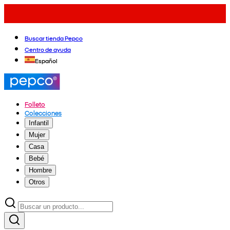
Buscar tienda Pepco
Centro de ayuda
Español
Folleto
Colecciones
Infantil
Mujer
Casa
Bebé
Hombre
Otros